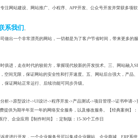
网站建设、网站推广、小程序、
队专注
APP开发、公众号
开发并
荣获多项软
联系我们
。
公司做出一个非常漂亮的网站，一切都是为了
客户节省时间，带来更多的
与时俱进，走在时代的较前方，掌握现代较新的开发技术。
三、网站融入
S
IP，空间无限，保证网站的安全性和打开速度。
五、网站后台强大，产品、
务，保证网站正常运行、
后续功能可同步升级
。
求分析
->原型设计->UI设计->程序开发->产品测试->项目管理->证书申请-
【经典案例】：
费提供为期半年至一年的网络安全服务，以及修改服务。
、医疗、企业应用
【制作时间】：定制版：
15-30个工作日
的诉求进行开发，一个企业服务号可以集成企业网站、企业商城、
ERP系