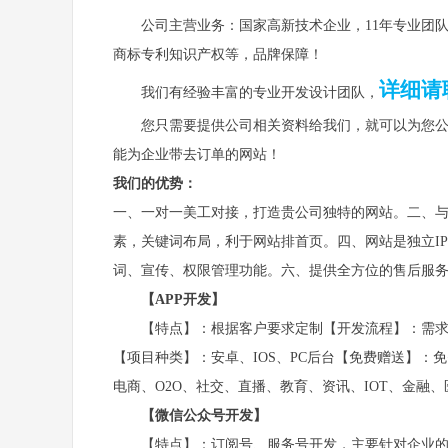
公司主营业务：国家高新技术企业，
11年专业
团
商标专利知识产权等，品牌保障！
详细请
我们有经验丰富的专业开发
设计
团队，
您只需要提供公司相关资料给我们，就可以为您
能为企业带去订单的网站！
我们的优势：
一、一对一美工对接，打造贵公司独特的网站。
二、
素，关键词布局，利于网站排首页。
四、网站是独立
词、宣传、权限管理功能。
六
、提供全方位的售后服
【
APP开发】
【开发流程】：需
【特点】：根据客户要求定制
【项目种类】：安卓、
IOS、PC后台
【免费赠送】：免
电商、
O2O、社交、直播、教育、资讯、IOT、金融
【微信公众号开发】
【特点】：订阅号、服务号开发，主要针对企业